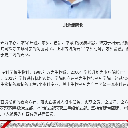
贝永建院长
养为中心，秉持“严谨、求实、创新、奉献”的发展理念，致力于培养崇
共同探寻生命科学的绚丽瑰宝。正如古语所云：“学如弓弩，才如箭镞，
翔于更广阔的天空。
范专科学校生物科，1988年改为生物系，2000年学校升格为本科院校时
）。2023年学校进行机构调整，学院独立建制为生物与制药学院。经过
生物制药和制药工程3个本科专业，其中生物制药为广西区级一流本科建
面贯彻党的教育方针，落实立德树人根本任务，实现全员、全过程、全方
部荣获四星级党支部，2个党支部荣获三星级党支部。坚持党建带团建，1个
榜单，1人被评为广西优秀共青团员。