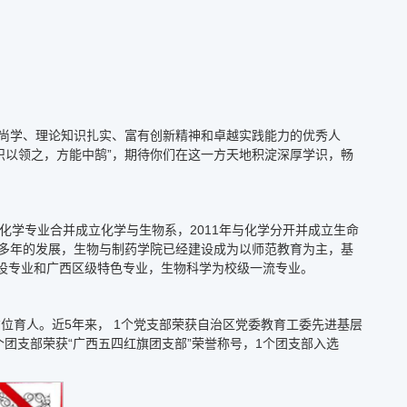
德尚学、理论知识扎实、富有创新精神和卓越实践能力的优秀人
识以领之，方能中鹄”，期待你们在这一方天地积淀深厚学识，畅
与化学专业合并成立化学与生物系，2011年与化学分开并成立生命
40多年的发展，生物与制药学院已经建设成为以师范教育为主，基
设专业和广西区级特色专业，生物科学为校级一流专业。
位育人。近5年来， 1个党支部荣获自治区党委教育工委先进基层
团支部荣获“广西五四红旗团支部”荣誉称号，1个团支部入选